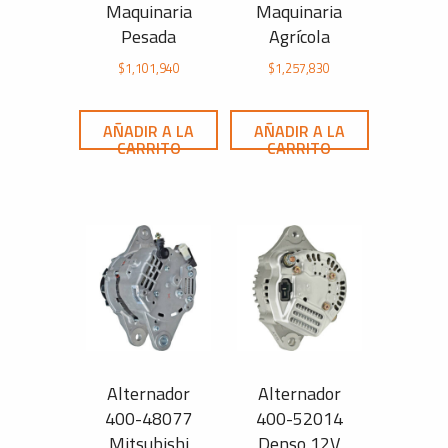
Maquinaria
Maquinaria
Pesada
Agrícola
$
1,101,940
$
1,257,830
AÑADIR A LA
AÑADIR A LA
CARRITO
CARRITO
Alternador
Alternador
400-48077
400-52014
Mitsubishi
Denso 12V