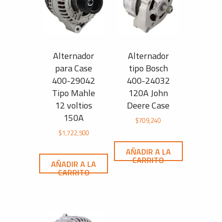
Alternador
Alternador
para Case
tipo Bosch
400-29042
400-24032
Tipo Mahle
120A John
12 voltios
Deere Case
150A
$
709,240
$
1,722,500
AÑADIR A LA
CARRITO
AÑADIR A LA
CARRITO