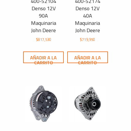
400-52104
400-52174
Denso 12V
Denso 12V
90A
40A
Maquinaria
Maquinaria
John Deere
John Deere
$
817,530
$
719,950
AÑADIR A LA
AÑADIR A LA
CARRITO
CARRITO