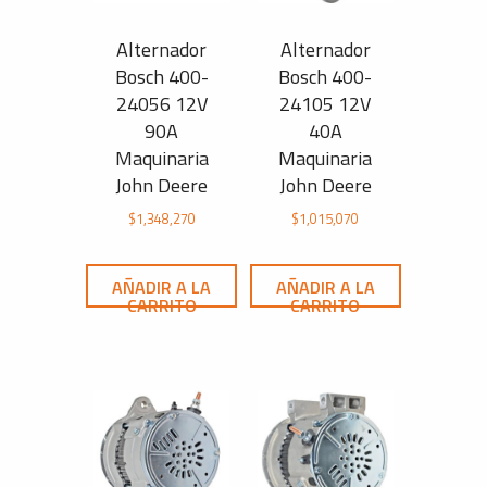
Alternador
Alternador
Bosch 400-
Bosch 400-
24056 12V
24105 12V
90A
40A
Maquinaria
Maquinaria
John Deere
John Deere
$
1,348,270
$
1,015,070
AÑADIR A LA
AÑADIR A LA
CARRITO
CARRITO