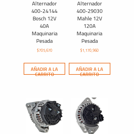
Alternador
Alternador
400-24144
400-29030
Bosch 12V
Mahle 12V
40A
120A
Maquinaria
Maquinaria
Pesada
Pesada
$
705,670
$
1,170,960
AÑADIR A LA
AÑADIR A LA
CARRITO
CARRITO