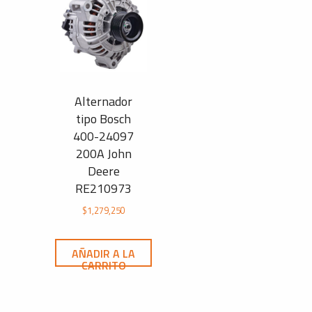
Alternador
tipo Bosch
400-24097
200A John
Deere
RE210973
$
1,279,250
AÑADIR A LA
CARRITO