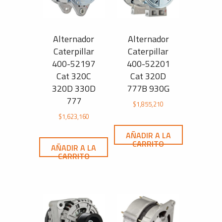
Alternador
Alternador
Caterpillar
Caterpillar
400-52197
400-52201
Cat 320C
Cat 320D
320D 330D
777B 930G
777
$
1,855,210
$
1,623,160
AÑADIR A LA
CARRITO
AÑADIR A LA
CARRITO