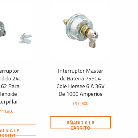
erruptor
Interruptor Master
ndido 240-
de Bateria 75904
262 Para
Cole Hersee 6 A 36V
lenoide
De 1000 Amperios
erpillar
$
501,800
111,860
AÑADIR A LA
CARRITO
DIR A LA
ARRITO