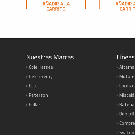
AÑADIR A LA
AÑADIR 
CARRITO
CARRI
Nuestras Marcas
Líneas
Cole Hersee
Altern
Delco Remy
Motore
Ecco
Luces d
Peterson
Miscel
Pollak
Batería
Bombill
Compre
Switche