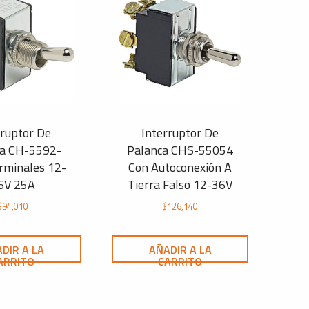
rruptor De
Interruptor De
ca CH-5592-
Palanca CHS-55054
rminales 12-
Con Autoconexión A
6V 25A
Tierra Falso 12-36V
$
94,010
$
126,140
DIR A LA
AÑADIR A LA
ARRITO
CARRITO