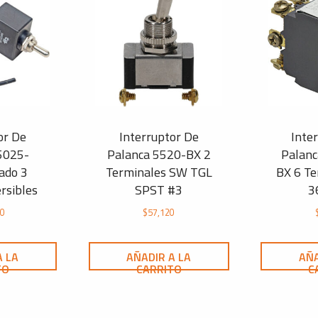
or De
Interruptor De
Inte
5025-
Palanca 5520-BX 2
Palan
ado 3
Terminales SW TGL
BX 6 Te
rsibles
SPST #3
3
50
$
57,120
A LA
AÑADIR A LA
AÑA
TO
CARRITO
C