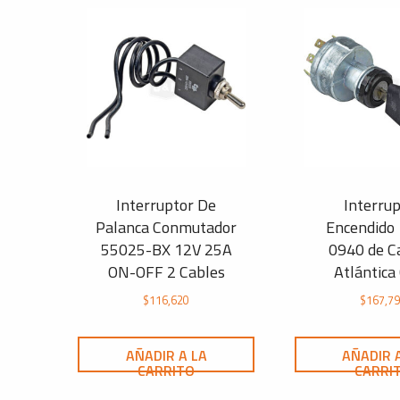
Interruptor De
Interru
Palanca Conmutador
Encendido
55025-BX 12V 25A
0940 de C
ON-OFF 2 Cables
Atlántica
$
116,620
$
167,7
AÑADIR A LA
AÑADIR 
CARRITO
CARRI