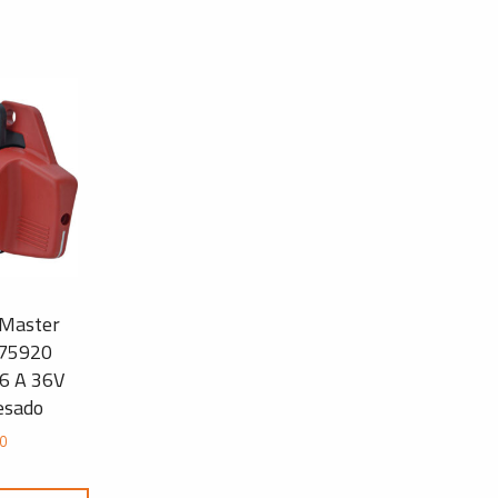
 Master
 75920
 6 A 36V
esado
30