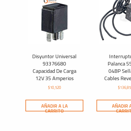
Disyuntor Universal
Interrupt
93376680
Palanca 5
Capacidad De Carga
04BP Sell
12V 35 Amperios
Cables Reve
$
10,520
$
136,8
AÑADIR A LA
AÑADIR 
CARRITO
CARRI