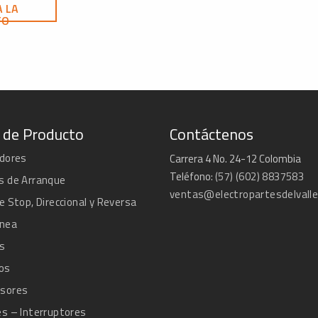
A LA
TO
 de Producto
Contáctenos
adores
Carrera 4 No. 24-12 Colombia
Teléfono:
(57) (602) 8837583
s de Arranque
ventas@electropartesdelvall
e Stop, Direccional y Reversa
ánea
s
os
sores
s – Interruptores