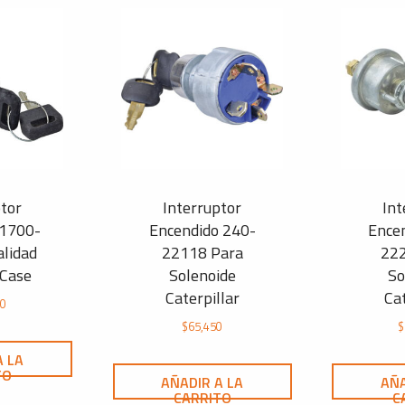
ptor
Interruptor
Int
 1700-
Encendido 240-
Ence
alidad
22118 Para
22
 Case
Solenoide
So
Caterpillar
Cat
90
$
65,450
$
A LA
TO
AÑADIR A LA
AÑA
CARRITO
C