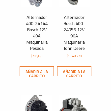
Alternador
Alternador
400-24144
Bosch 400-
Bosch 12V
24056 12V
40A
90A
Maquinaria
Maquinaria
Pesada
John Deere
$
705,670
$
1,348,270
AÑADIR A LA
AÑADIR A LA
CARRITO
CARRITO