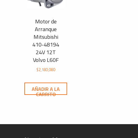
Motor de
Arranque
Mitsubishi
410-48194
24V 12T
Volvo L60F
$
2,180,080
AÑADIR A LA
CARRITO