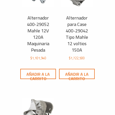
Alternador
Alternador
400-29052
para Case
Mahle 12V
400-29042
120A
Tipo Mahle
Maquinaria
12 voltios
Pesada
150A
$
1,101,940
$
1,722,500
AÑADIR A LA
AÑADIR A LA
CARRITO
CARRITO