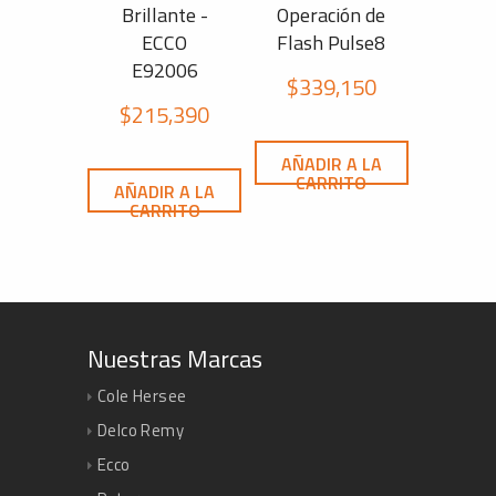
Brillante -
Operación de
ECCO
Flash Pulse8
E92006
$
339,150
$
215,390
AÑADIR A LA
CARRITO
AÑADIR A LA
CARRITO
Nuestras Marcas
Cole Hersee
Delco Remy
Ecco