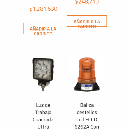
$
248,710
$
1,281,630
AÑADIR A LA
CARRITO
AÑADIR A LA
CARRITO
Luz de
Baliza
Trabajo
destellos
Cuadrada
Led ECCO
Ultra
6262A Con