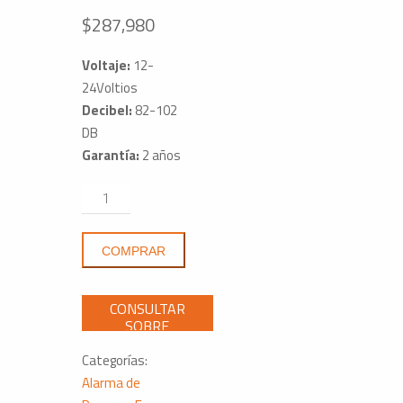
$
287,980
Voltaje:
12-
24Voltios
Decibel:
82-102
DB
Garantía:
2 años
Alarma
De
Montaje
COMPRAR
En
Superficie
ECCO
SA950
Sellado
Categorías:
Con
Alarma de
Epoxi