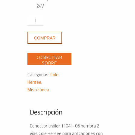
24V
Conector
Tráiler
Cole
COMPRAR
Hersee11041-
06
2
Vías
Con
Categorías:
Cole
Una
Hersee
,
Sola
Miscelánea
Funcionalidad
cantidad
Descripción
Conector trailer 11041-06 hembra 2
vías Cole Hersee para aplicaciones con