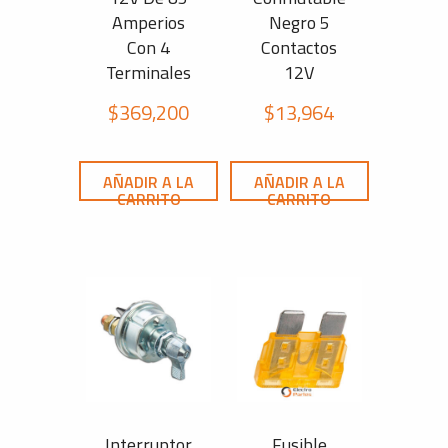
Amperios
Negro 5
Con 4
Contactos
Terminales
12V
$
369,200
$
13,964
AÑADIR A LA
AÑADIR A LA
CARRITO
CARRITO
Interruptor
Fusible