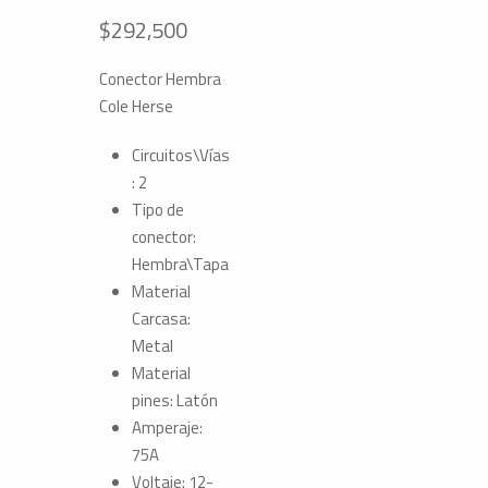
$
292,500
Conector Hembra
Cole Herse
Circuitos\Vías
: 2
Tipo de
conector:
Hembra\Tapa
Material
Carcasa:
Metal
Material
pines: Latón
Amperaje:
75A
Voltaje: 12-