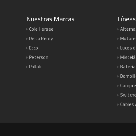
Nuestras Marcas
Líneas
Cole Hersee
Altern
Delco Remy
Motore
Ecco
Luces d
Peterson
Miscel
Pollak
Batería
Bombill
Compre
Switche
Cables