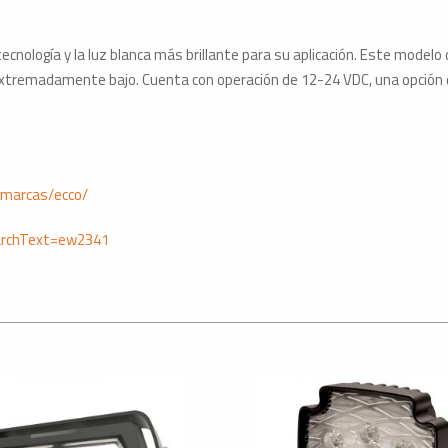
Blanca
cantidad
cnología y la luz blanca más brillante para su aplicación. Este modelo 
remadamente bajo. Cuenta con operación de 12-24 VDC, una opción de
/marcas/ecco/
archText=ew2341