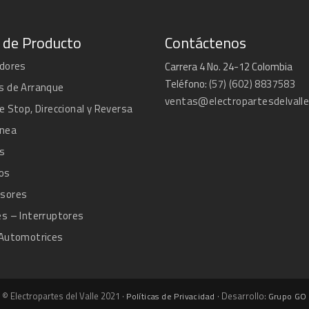
 de Producto
Contáctenos
adores
Carrera 4 No. 24-12 Colombia
Teléfono:
(57) (602) 8837583
s de Arranque
ventas@electropartesdelvall
e Stop, Direccional y Reversa
ánea
s
os
sores
s – Interruptores
 Automotrices
© Electropartes del Valle 2021 ·
· Desarrollo:
Políticas de Privacidad
Grupo GO