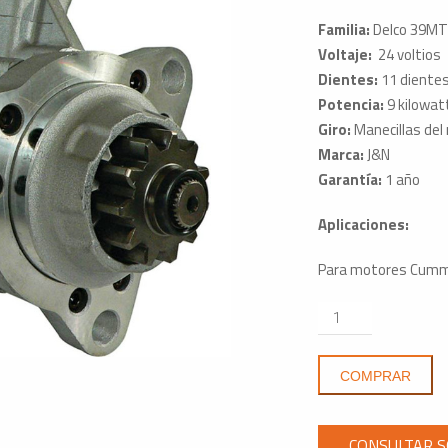
Familia:
Delco 39MT
Voltaje:
24 voltios
Dientes:
11 diente
Potencia:
9 kilowat
Giro:
Manecillas del 
Marca:
J&N
Garantía:
1 año
Aplicaciones:
Para motores Cumm
Motor
de
Arranque
COMPRAR
Delco
410-
12709