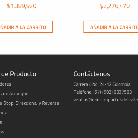
$
1,389,920
$
2,276,470
ÑADIR A LA CARRITO
AÑADIR A LA CARRIT
 de Producto
Contáctenos
adores
Carrera 4 No. 24-12 Colombia
Teléfono:
(57) (602) 8837583
s de Arranque
ventas@electropartesdelvall
e Stop, Direccional y Reversa
ánea
s
os