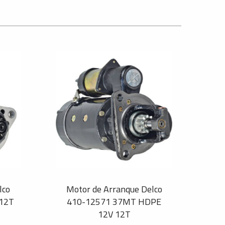
lco
Motor de Arranque Delco
 12T
410-12571 37MT HDPE
12V 12T