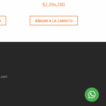
$
2,394,280
O
AÑADIR A LA CARRITO
e.com