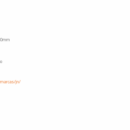
800mm
ro
/marcas/jn/