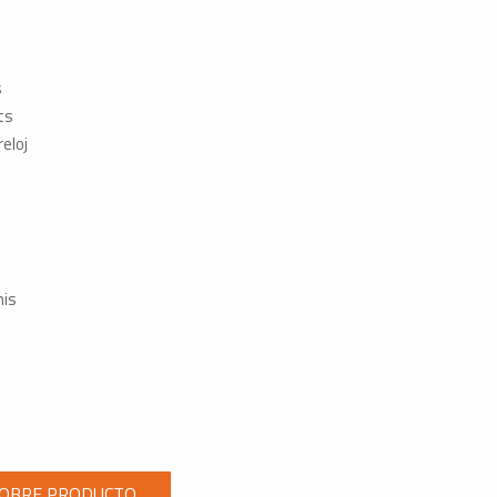
s
ts
reloj
is