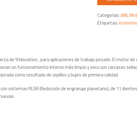
39MT
24V
Categorías:
J&N
,
Mot
11T
Etiquetas:
economi
Motores
Cummis
cantidad
rza de 9 kilovatios , para aplicaciones de trabajo pesado. El motor d
ionan un funcionamiento interno más limpio y seco con carcasas sella
mejorada como resultado de cepillos y bujes de primera calidad.
n sistemas PLGR (Reducción de engranaje planetario), de 11 dientes y
 nuevas.