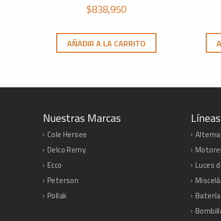
$
838,950
AÑADIR A LA CARRITO
A
Nuestras Marcas
Líneas
Cole Hersee
Altern
Delco Remy
Motore
Ecco
Luces d
Peterson
Miscel
Pollak
Batería
Bombill