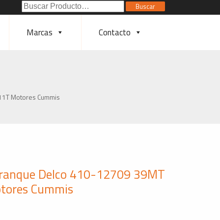
Buscar
Buscar
Poducto:
Marcas
Contacto
 11T Motores Cummis
rranque Delco 410-12709 39MT
tores Cummis