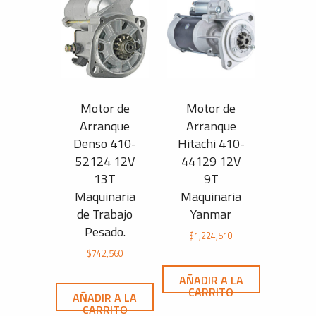
Motor de
Motor de
Arranque
Arranque
Denso 410-
Hitachi 410-
52124 12V
44129 12V
13T
9T
Maquinaria
Maquinaria
de Trabajo
Yanmar
Pesado.
$
1,224,510
$
742,560
AÑADIR A LA
CARRITO
AÑADIR A LA
CARRITO