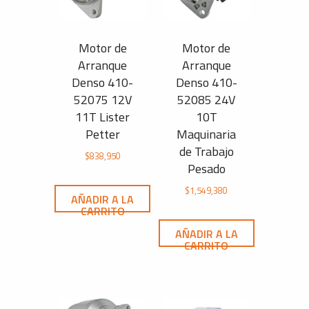
Motor de
Motor de
Arranque
Arranque
Denso 410-
Denso 410-
52075 12V
52085 24V
11T Lister
10T
Petter
Maquinaria
de Trabajo
$
838,950
Pesado
$
1,549,380
AÑADIR A LA
CARRITO
AÑADIR A LA
CARRITO