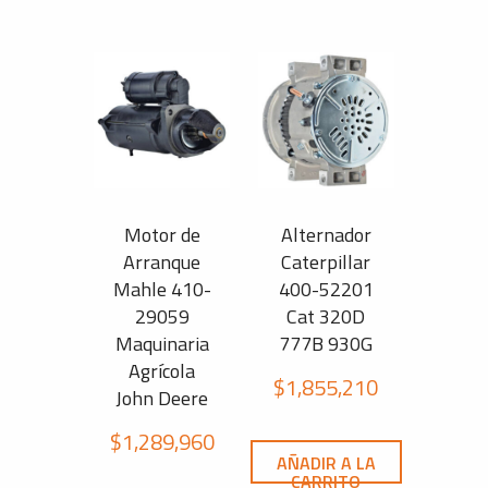
Motor de
Alternador
Arranque
Caterpillar
Mahle 410-
400-52201
29059
Cat 320D
Maquinaria
777B 930G
Agrícola
$
1,855,210
John Deere
$
1,289,960
AÑADIR A LA
CARRITO