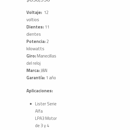
Voltaje:
12
voltios
Dientes:
11
dientes
Potencia:
2
kilowatts
Giro:
Manecillas
del reloj
Marca:
J&N
Garantía:
1 año
Aplicaciones:
Lister
Serie
Alfa
LPA3
Motor
de 3 y 4