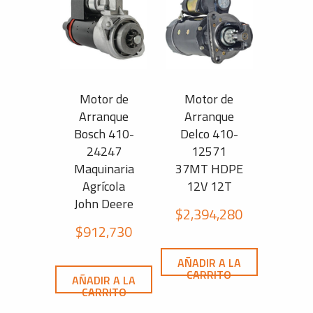
Motor de
Motor de
Arranque
Arranque
Bosch 410-
Delco 410-
24247
12571
Maquinaria
37MT HDPE
Agrícola
12V 12T
John Deere
$
2,394,280
$
912,730
AÑADIR A LA
CARRITO
AÑADIR A LA
CARRITO