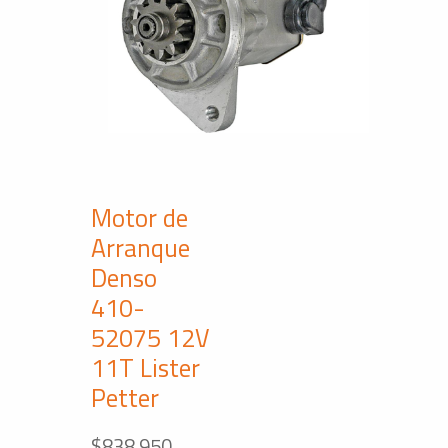
Motor de
Arranque
Denso
410-
52075 12V
11T Lister
Petter
$
838,950