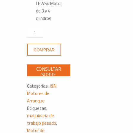
LPWS4
Motor
de 3 y 4
cilindros
Motor
de
Arranque
COMPRAR
Denso
410-
52075
12V
11T
Categorías:
J&N
,
Lister
Motores de
Petter
Arranque
cantidad
Etiquetas:
maquinaria de
trabajo pesado
,
Motor de