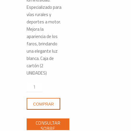
Especializado para
vías rurales y
deportes a motor.
Mejora la
apariencia de los
faros, brindando
una elegante luz
blanca. Caja de
cartón (2
UNIDADES)
Bombillo
48641
Luces
COMPRAR
Exploradoras
Y
Principales
Doble