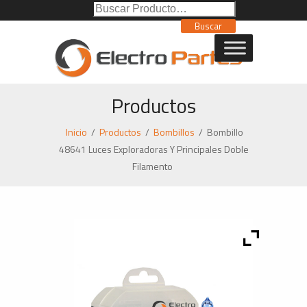
Buscar
Poducto:
Buscar
Productos
Inicio
/
Productos
/
Bombillos
/
Bombillo
48641 Luces Exploradoras Y Principales Doble
Filamento