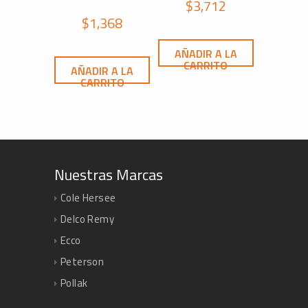
$
3,712
$
1,368
AÑADIR A LA
CARRITO
AÑADIR A LA
CARRITO
Nuestras Marcas
Cole Hersee
Delco Remy
Ecco
Peterson
Pollak