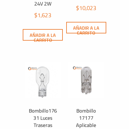
24V 2W
$
10,023
$
1,623
AÑADIR A LA
CARRITO
AÑADIR A LA
CARRITO
Bombillo176
Bombillo
31 Luces
17177
Traseras
Aplicable