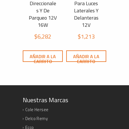
Direccionale
Para Luces
s Y De
Laterales Y
Parqueo 12V
Delanteras
16W
12V
$
6,282
$
1,213
AÑADIR A LA
AÑADIR A LA
CARRITO
CARRITO
Nuestras Marcas
Cole Hersee
Delco Remy
Ecco