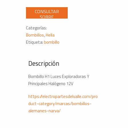
Y
Principales
Halógeno
12V
Categorías:
cantidad
Bombillos
,
Hella
Etiqueta:
bombillo
Descripción
Bombillo H1 Luces Exploradoras Y
Principales Halógeno 12V
https://electropartesdelvalle.com/pro
duct-category/marcas/bombillos-
alemanes-narva/