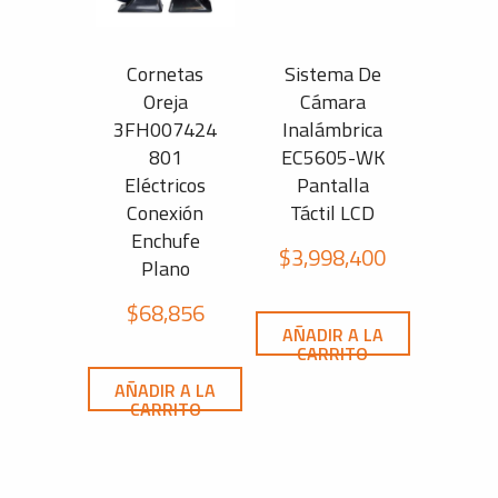
Cornetas
Sistema De
Oreja
Cámara
3FH007424
Inalámbrica
801
EC5605-WK
Eléctricos
Pantalla
Conexión
Táctil LCD
Enchufe
$
3,998,400
Plano
$
68,856
AÑADIR A LA
CARRITO
AÑADIR A LA
CARRITO