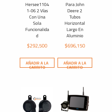
Hersee1104
Para John
1-06 2 Vías
Deere 2
Con Una
Tubos
Sola
Horizontal
Funcionalida
Largo En
d
Aluminio
$
292,500
$
696,150
AÑADIR A LA
AÑADIR A LA
CARRITO
CARRITO