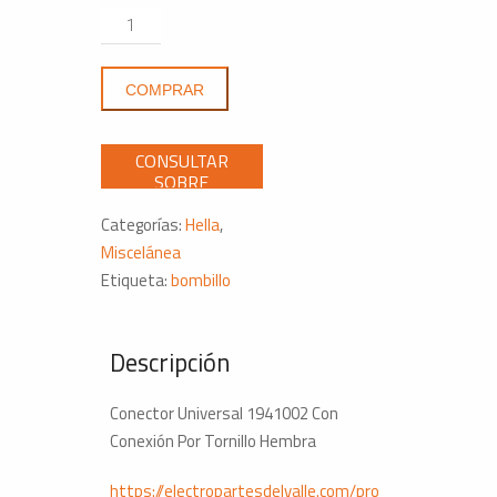
Conector
Universal
1941002
COMPRAR
Con
Conexión
Por
Tornillo
Hembra
Categorías:
Hella
,
cantidad
Miscelánea
Etiqueta:
bombillo
Descripción
Conector Universal 1941002 Con
Conexión Por Tornillo Hembra
https://electropartesdelvalle.com/pro