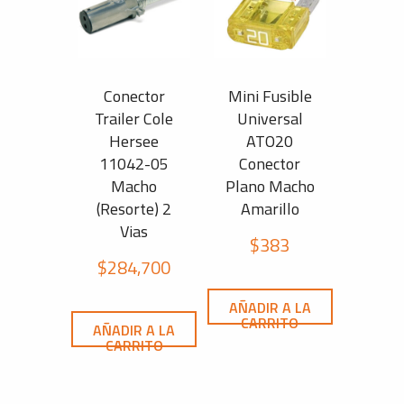
Conector
Mini Fusible
Trailer Cole
Universal
Hersee
ATO20
11042-05
Conector
Macho
Plano Macho
(Resorte) 2
Amarillo
Vias
$
383
$
284,700
AÑADIR A LA
CARRITO
AÑADIR A LA
CARRITO