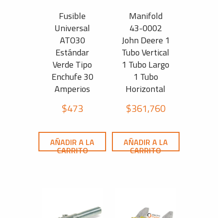
Fusible
Manifold
Universal
43-0002
ATO30
John Deere 1
Estándar
Tubo Vertical
Verde Tipo
1 Tubo Largo
Enchufe 30
1 Tubo
Amperios
Horizontal
$
473
$
361,760
AÑADIR A LA
AÑADIR A LA
CARRITO
CARRITO