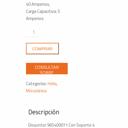
40 Amperios,
Carga Capacitiva: 5
Amperios
Disyuntor
965400071
Con
COMPRAR
Soporte
4
Contactos
12
Voltios
Categorías:
Hella
,
cantidad
Miscelánea
Descripción
Disyuntor 965400071 Con Soporte 4