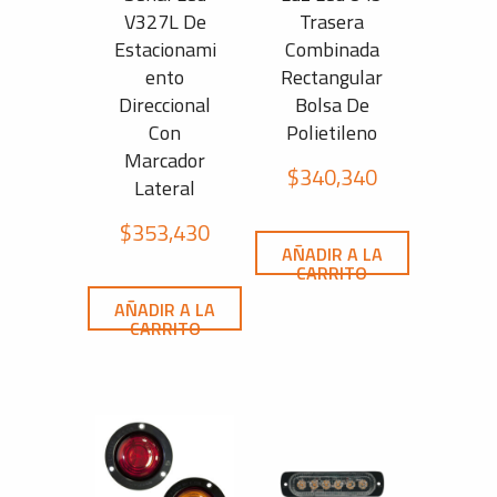
V327L De
Trasera
Estacionami
Combinada
ento
Rectangular
Direccional
Bolsa De
Con
Polietileno
Marcador
$
340,340
Lateral
$
353,430
AÑADIR A LA
CARRITO
AÑADIR A LA
CARRITO