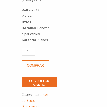
Voltaje:
12
Voltios
Otros
Detalles:
Conexió
n por cables
Garantía:
1 años
Led
Park
y
COMPRAR
Turn
V338-
2
Redondo
Doble
Categorías:
Luces
Cara
de Stop,
4.20
Direccional y