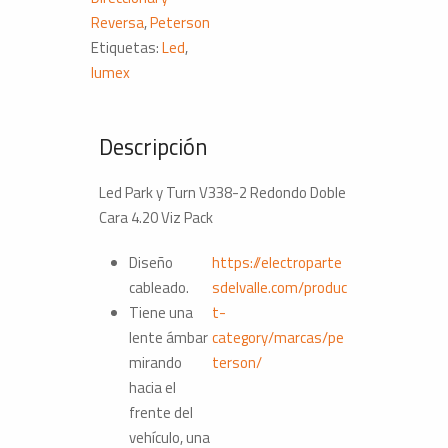
Viz
Reversa
,
Peterson
Pack
Etiquetas:
Led
,
cantidad
lumex
Descripción
Led Park y Turn V338-2 Redondo Doble
Cara 4.20 Viz Pack
Diseño
https://electroparte
cableado.
sdelvalle.com/produc
Tiene una
t-
lente ámbar
category/marcas/pe
mirando
terson/
hacia el
frente del
vehículo, una