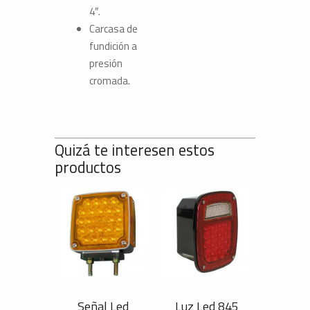
4″.
Carcasa de
fundición a
presión
cromada.
Quizá te interesen estos
productos
Señal Led
Luz Led 845