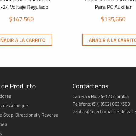
-24 Voltaje Regulado
Para PC Auxiliar
$
147,560
$
135,660
ÑADIR A LA CARRITO
AÑADIR A LA CARRIT
 de Producto
Contáctenos
adores
Carrera 4 No. 24-12 Colombia
Teléfono:
(57) (602) 8837583
s de Arranque
ventas@electropartesdelvall
e Stop, Direccional y Reversa
ánea
s