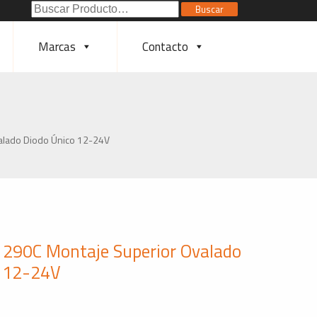
Buscar
Buscar
Poducto:
Marcas
Contacto
valado Diodo Único 12-24V
d 290C Montaje Superior Ovalado
o 12-24V