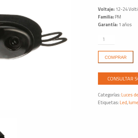
Voltaje:
12-24 Volt
Familia:
PM
Garantía:
1 años
Licencia
Led
290C
COMPRAR
Montaje
Superior
Ovalado
Diodo
Único
Categorías:
Luces de
12-
Etiquetas:
Led
,
lum
24V
cantidad