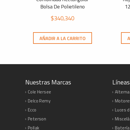
Bolsa De Polietileno
12
$
340,340
AÑADIR A LA CARRITO
A
Nuestras Marcas
Líneas
Cole Hersee
Altern
Delco Remy
Motore
Ecco
Luces d
Peterson
Miscel
Pollak
Batería