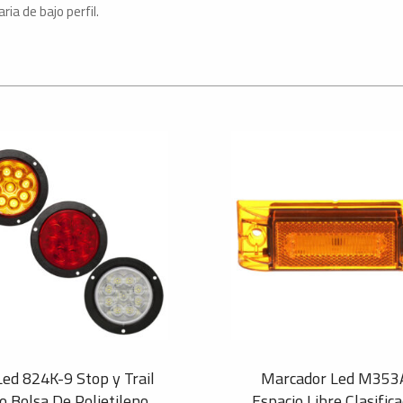
ria de bajo perfil.
Led 824K-9 Stop y Trail
Marcador Led M353
o Bolsa De Polietileno
Espacio Libre Clasific