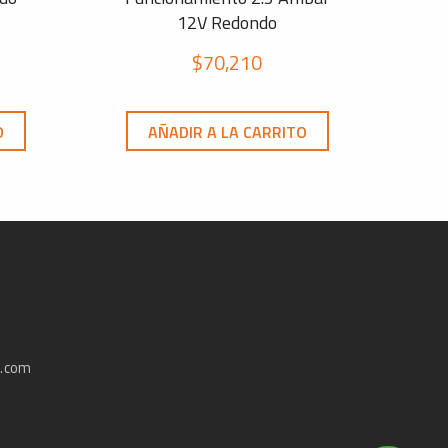
12V Redondo
$
70,210
O
AÑADIR A LA CARRITO
e.com