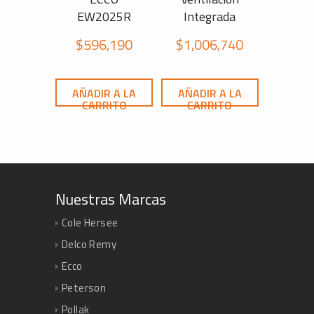
EW2025R
Integrada
$
596,190
$
1,006,740
AÑADIR A LA
AÑADIR A LA
CARRITO
CARRITO
Nuestras Marcas
Cole Hersee
Delco Remy
Ecco
Peterson
Pollak