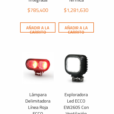
$
785,400
$
1,281,630
AÑADIR A LA
AÑADIR A LA
CARRITO
CARRITO
Lámpara
Exploradora
Delimitadora
Led ECCO
Línea Roja
EW2605 Con
ECCO
Ventilación