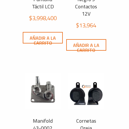
Táctil LCD
Contactos
12V
$
3,998,400
$
13,964
AÑADIR A LA
CARRITO
AÑADIR A LA
CARRITO
Manifold
Cornetas
43-0002
Oreja