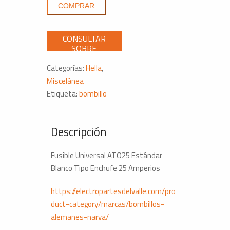
COMPRAR
Estándar
Blanco
Tipo
Enchufe
25
Categorías:
Hella
,
Amperios
Miscelánea
cantidad
Etiqueta:
bombillo
Descripción
Fusible Universal ATO25 Estándar
Blanco Tipo Enchufe 25 Amperios
https://electropartesdelvalle.com/pro
duct-category/marcas/bombillos-
alemanes-narva/